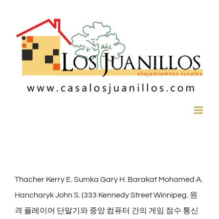
Skip
to
content
Thacher Kerry E. Sumka Gary H. Barakat Mohamed A.
Hancharyk John S. (333 Kennedy Street Winnipeg. 원
격 플레이어 단말기와 중앙 컴퓨터 간의 게임 점수 통신