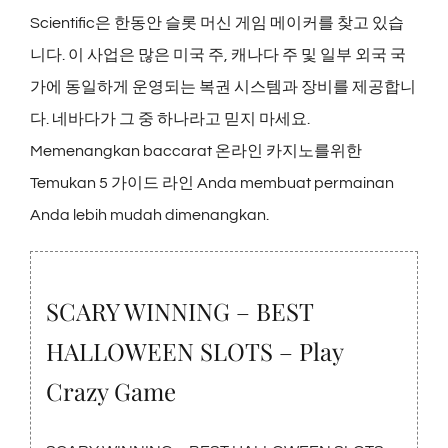
Scientific은 한동안 슬롯 머신 게임 메이커를 찾고 있습
니다. 이 사업은 많은 미국 주, 캐나다 주 및 일부 외국 국
가에 동일하게 운영되는 복권 시스템과 장비를 제공합니
다. 네바다가 그 중 하나라고 믿지 마세요.
Memenangkan baccarat 온라인 카지노를위한
Temukan 5 가이드 라인 Anda membuat permainan
Anda lebih mudah dimenangkan.
SCARY WINNING – BEST
HALLOWEEN SLOTS – Play
Crazy Game