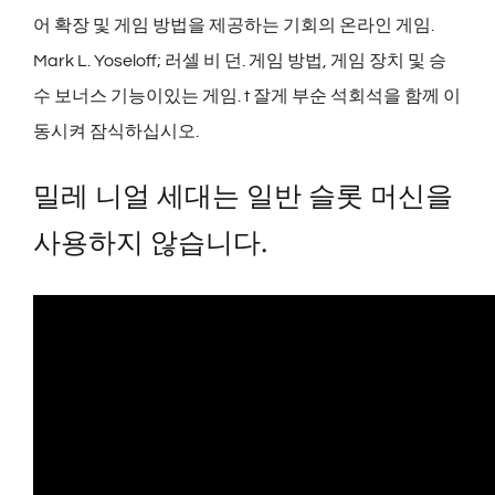
어 확장 및 게임 방법을 제공하는 기회의 온라인 게임.
Mark L. Yoseloff; 러셀 비 던. 게임 방법, 게임 장치 및 승
수 보너스 기능이있는 게임. t 잘게 부순 석회석을 함께 이
동시켜 잠식하십시오.
밀레 니얼 세대는 일반 슬롯 머신을
사용하지 않습니다.