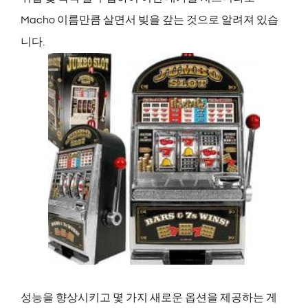
Macho 이름만큼 살면서 빚을 갚는 것으로 알려져 있습
니다.
성능을 향상시키고 몇 가지 새로운 옵션을 제공하는 게