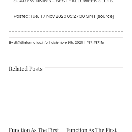
SCARY WINNING – BEST HALLOWEEN SLOTS.
Posted: Tue, 17 Nov 2020 05:27:00 GMT [
source
]
By
dt@dtinformatica.info
|
diciembre 9th, 2020
|
더킹카지노
Related Posts
t
Function As The First
Function As The First