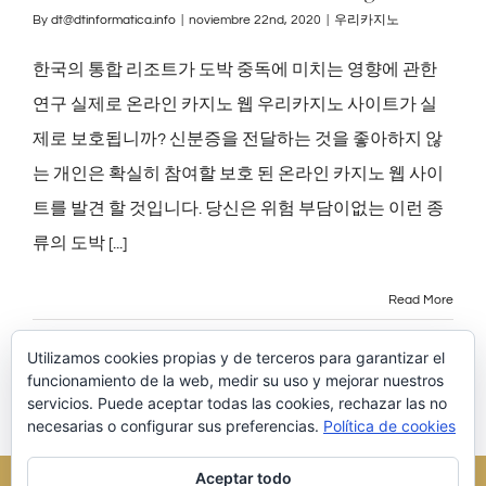
By
dt@dtinformatica.info
|
noviembre 22nd, 2020
|
우리카지노
한국의 통합 리조트가 도박 중독에 미치는 영향에 관한
연구 실제로 온라인 카지노 웹 우리카지노 사이트가 실
제로 보호됩니까? 신분증을 전달하는 것을 좋아하지 않
는 개인은 확실히 참여할 보호 된 온라인 카지노 웹 사이
트를 발견 할 것입니다. 당신은 위험 부담이없는 이런 종
류의 도박 [...]
Read More
Utilizamos cookies propias y de terceros para garantizar el
funcionamiento de la web, medir su uso y mejorar nuestros
servicios. Puede aceptar todas las cookies, rechazar las no
necesarias o configurar sus preferencias.
Política de cookies
Aceptar todo