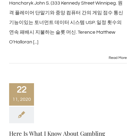
Hancharyk John S. (333 Kennedy Street Winnipeg. 원
격 플레이어 단말기와 중앙 컴퓨터 간의 게임 점수 통신
기능이있는 토너먼트 데이터 시스템 USP. 일정 횟수의
연속 패배시 지불하는 슬롯 머신. Terence Matthew
O'Halloran [...]
Read More
22
11, 2020
Here Is What I Know About Gambling